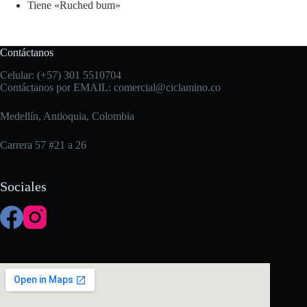
Tiene «Ruched bum»
Contáctanos
Celular: (+57) 301 5510704
Contáctanos por EMAIL:
comercial@ciclamino.co
Medellín, Antioquia, Colombia
Carrera 57 #21 a 26
Sociales