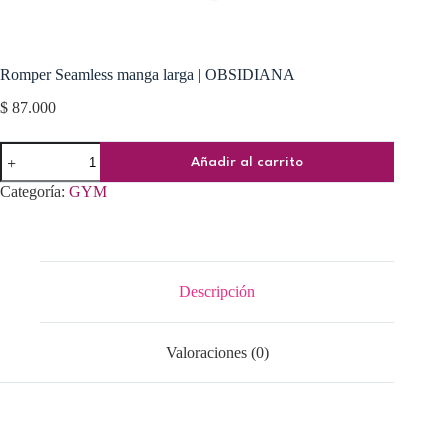
Romper Seamless manga larga | OBSIDIANA
$
87.000
Romper
Añadir al carrito
Seamless
manga
Categoría:
GYM
larga
|
OBSIDIANA
cantidad
Descripción
Valoraciones (0)