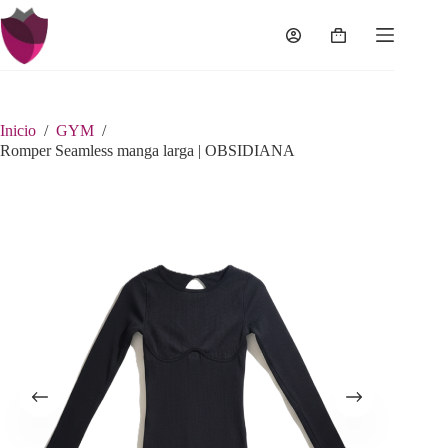
Saltar
al
Carro
contenido
de
compra
Inicio
/
GYM
/
Romper Seamless manga larga | OBSIDIANA