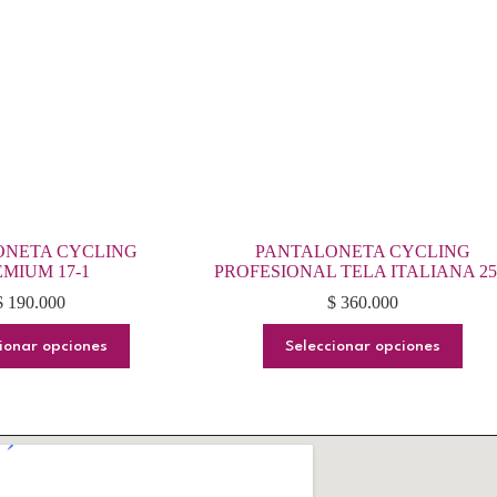
ONETA CYCLING
PANTALONETA CYCLING
MIUM 17-1
PROFESIONAL TELA ITALIANA 25
$
190.000
$
360.000
Este
Este
ionar opciones
Seleccionar opciones
producto
producto
tiene
tiene
múltiples
múltiples
variantes.
variantes.
Las
Las
opciones
opciones
se
se
pueden
pueden