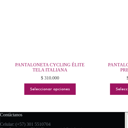
PANTALONETA CYCLING ÉLITE
PANTAL
TELA ITALIANA
PRE
$
310.000
Este
Seleccionar opciones
Selecc
producto
tiene
múltiples
variantes.
Las
Contáctanos
opciones
se
Celular: (+57) 301 5510704
pueden