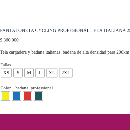
PANTALONETA CYCLING PROFESIONAL TELA ITALIANA 25
$
360.000
Tela cargadera y badana italianas, badana de alta densidad para 200km
Tallas
XS
S
M
L
XL
2XL
Color__badana_professional