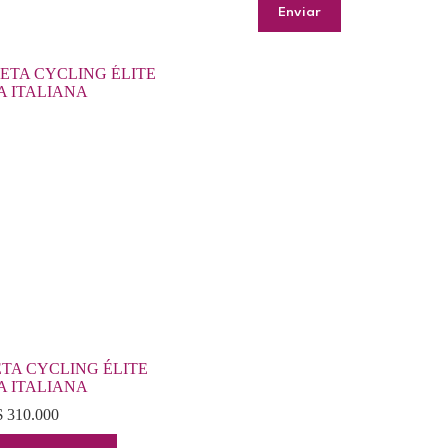
Enviar
TA CYCLING ÉLITE
A ITALIANA
$
310.000
Este