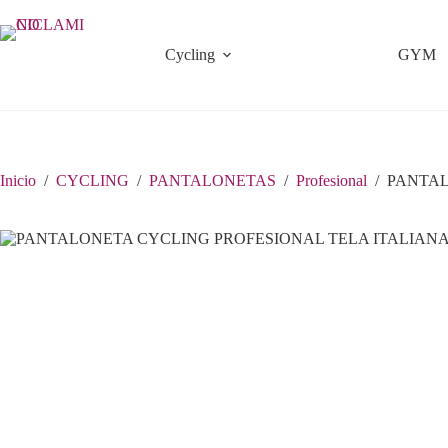
Saltar
al
contenido
Cycling
GYM
Inicio
/
CYCLING
/
PANTALONETAS
/
Profesional
/
PANTAL