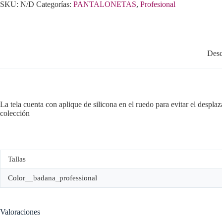
SKU:
N/D
Categorías:
PANTALONETAS
,
Profesional
Desc
La tela cuenta con aplique de silicona en el ruedo para evitar el despla
colección
Tallas
Color__badana_professional
Valoraciones