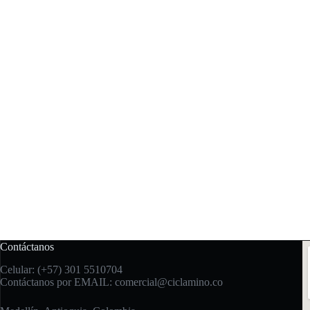
Contáctanos
Celular: (+57) 301 5510704
Contáctanos por EMAIL:
comercial@ciclamino.co