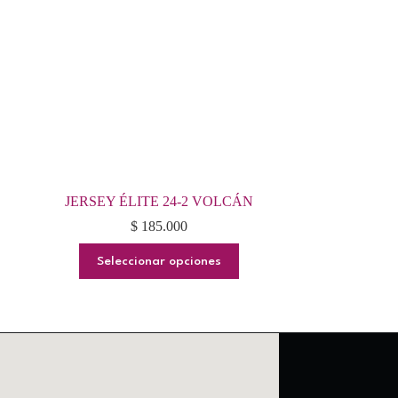
JERSEY ÉLITE 24-2 VOLCÁN
$
185.000
Este
Seleccionar opciones
producto
tiene
múltiples
variantes.
Las
opciones
se
pueden
elegir