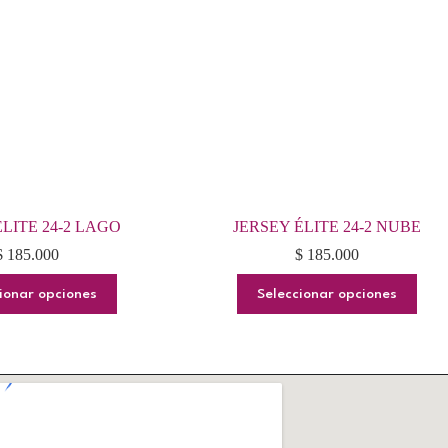
ÉLITE 24-2 LAGO
JERSEY ÉLITE 24-2 NUBE
$
185.000
$
185.000
Este
Este
ionar opciones
Seleccionar opciones
producto
producto
tiene
tiene
múltiples
múltiples
variantes.
variantes.
Las
Las
opciones
opciones
se
se
pueden
pueden
elegir
elegir