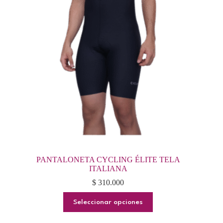
pueden
elegir
en
la
página
de
producto
PANTALONETA CYCLING ÉLITE TELA
ITALIANA
$
310.000
Este
Seleccionar opciones
producto
tiene
múltiples