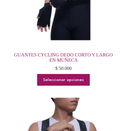
GUANTES CYCLING DEDO CORTO Y LARGO
EN MUÑECA
$
50.000
Este
Seleccionar opciones
producto
tiene
múltiples
variantes.
Las
opciones
se
pueden
elegir
en