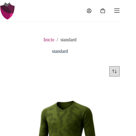
Saltar
al
Carro
contenido
de
compra
Inicio
/
standard
standard