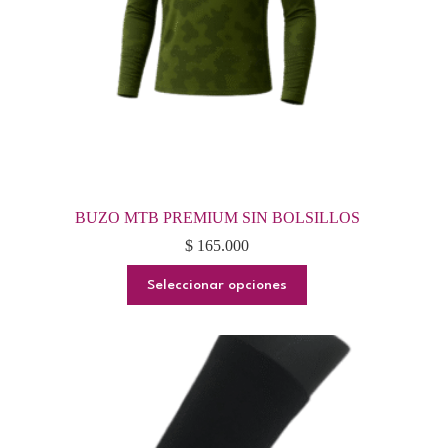
BUZO MTB PREMIUM SIN BOLSILLOS
$
165.000
Este
Seleccionar opciones
producto
tiene
múltiples
variantes.
Las
opciones
se
pueden
elegir