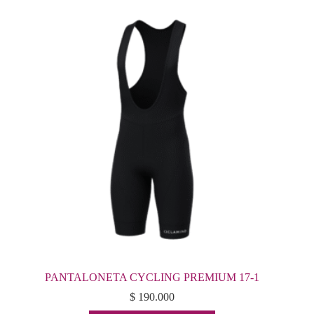
variantes.
Las
opciones
se
pueden
elegir
en
la
página
de
producto
PANTALONETA CYCLING PREMIUM 17-1
$
190.000