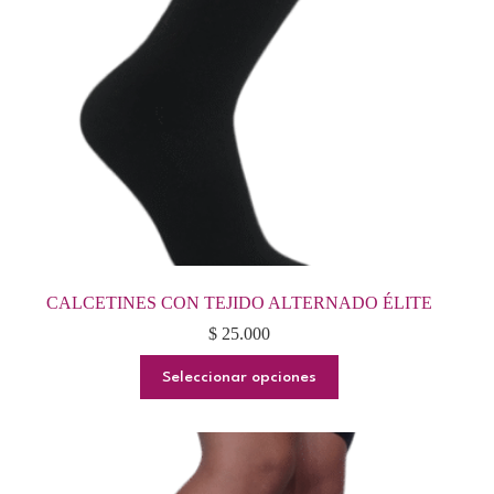
en
la
página
de
producto
CALCETINES CON TEJIDO ALTERNADO ÉLITE
$
25.000
Este
Seleccionar opciones
producto
tiene
múltiples
variantes.
Las
opciones