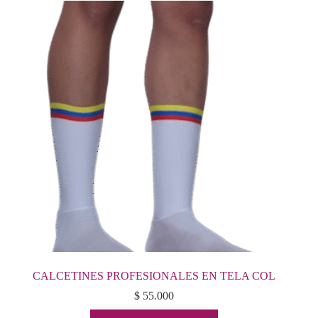
variantes.
Las
opciones
se
pueden
elegir
en
la
página
de
producto
CALCETINES PROFESIONALES EN TELA COL
$
55.000
Este